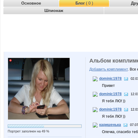
Основное
Блог
( 0 )
Др
Шпионаж
Альбом комплим
Добавить комплимент
. Все
dominic1978
02.0
Привет
dominic1978
12.0
Я тебя ЛЮ! ))
dominic1978
12.0
Я тебя ЛЮ! ))
каришенька
07.07
Портрет заполнен на 49 %
Олечка, спасибо теб