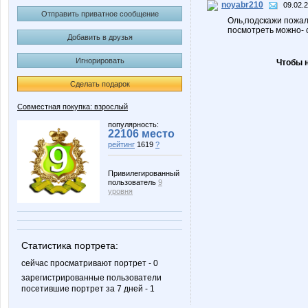
noyabr210
09.02.
Отправить приватное сообщение
Оль,подскажи пожал
посмотреть можно- 
Добавить в друзья
Игнорировать
Чтобы 
Сделать подарок
Совместная покупка: взрослый
популярность:
22106 место
рейтинг
1619
?
Привилегированный
пользователь
9
уровня
Статистика портрета:
сейчас просматривают портрет - 0
зарегистрированные пользователи
посетившие портрет за 7 дней - 1